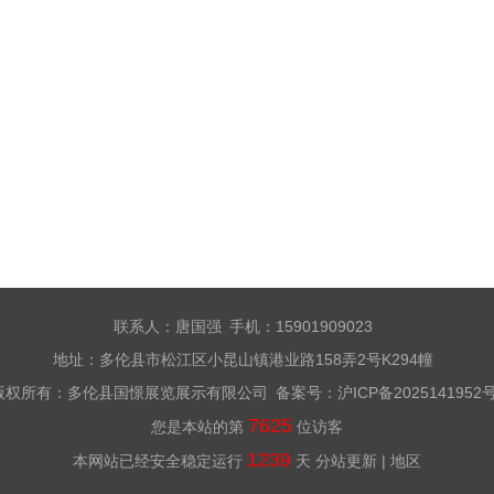
联系人：唐国强 手机：15901909023
地址：多伦县市松江区小昆山镇港业路158弄2号K294幢
版权所有：多伦县国憬展览展示有限公司 备案号：
沪ICP备2025141952
7625
您是本站的第
位访客
1239
本网站已经安全稳定运行
天
分站更新
|
地区